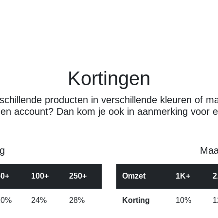
Kortingen
chillende producten in verschillende kleuren of ma
een account? Dan kom je ook in aanmerking voor e
g
Maan
50+
100+
250+
Omzet
1K+
2
20%
24%
28%
Korting
10%
1