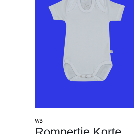
WB
Rompertje Korte